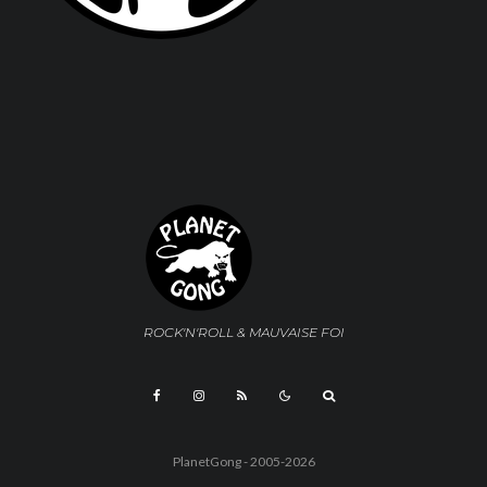
ROCK'N'ROLL & MAUVAISE FOI
PlanetGong - 2005-2026