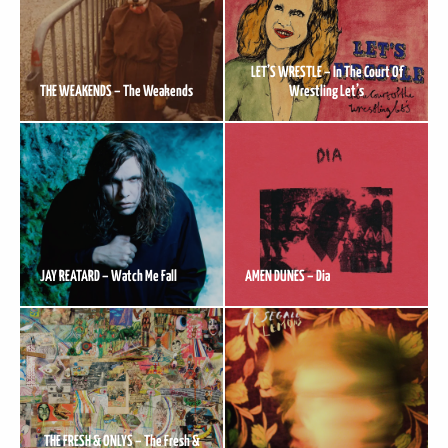
LET’S WRESTLE – In The Court Of
THE WEAKENDS – The Weakends
Wrestling Let’s
JAY REATARD – Watch Me Fall
AMEN DUNES – Dia
THE FRESH & ONLYS – The Fresh &