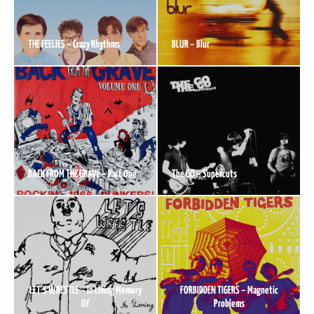
THE FEELIES – Crazy Rhythms
BLUR – Blur
BACK FROM THE GRAVE – Part One
The GO – Supercuts
LET’S WRESTLE – In Living Memory
FORBIDDEN TIGERS – Magnetic
Of
Problems