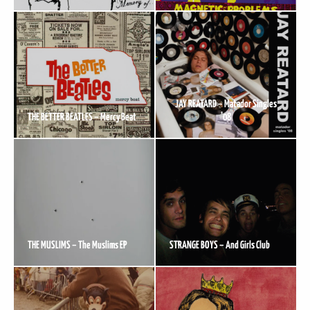
JAY REATARD – Matador Singles
THE BETTER BEATLES – Mercy Beat
’08
THE MUSLIMS – The Muslims EP
STRANGE BOYS – And Girls Club