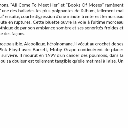
 démons. “All Come To Meet Her” et “Books Of Moses” ramènent
 une des ballades les plus poignantes de l’album, tellement mal
a” ensuite, courte digression d’une minute trente, est le morceau
ute en ruptures. Cette bluette ouvre la voie à l’ultime morceau
othique de par son ambiance sombre et ses sonorités froides et
e des façons.
ce paisible. Alcoolique, héroinomane, il vécut au crochet de ses
 Pink Floyd avec Barrett, Moby Grape continuèrent de placer
 à survivre. Il mourut en 1999 d’un cancer des poumons, dans la
 où sa douleur est tellement tangible qu’elle met mal à l’aise. Un