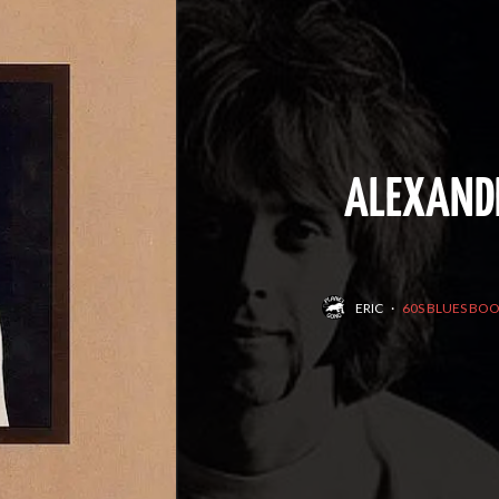
ALEXANDE
ERIC
·
60S BLUES BO