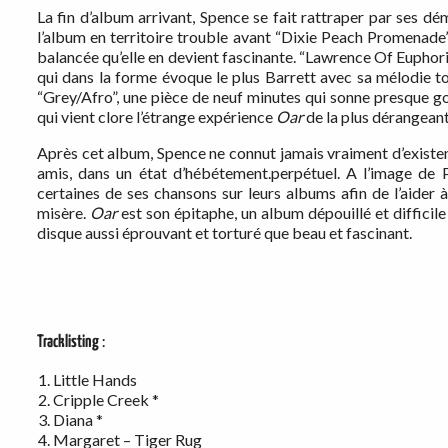
La fin d’album arrivant, Spence se fait rattraper par ses
l’album en territoire trouble avant “Dixie Peach Promenade”
balancée qu’elle en devient fascinante. “Lawrence Of Euphori
qui dans la forme évoque le plus Barrett avec sa mélodie to
“Grey/Afro”, une pièce de neuf minutes qui sonne presque g
qui vient clore l’étrange expérience
Oar
de la plus dérangeant
Après cet album, Spence ne connut jamais vraiment d’existen
amis, dans un état d’hébétement.perpétuel. A l’image de
certaines de ses chansons sur leurs albums afin de l’aider
misère.
Oar
est son épitaphe, un album dépouillé et difficile
disque aussi éprouvant et torturé que beau et fascinant.
Tracklisting
:
Little Hands
Cripple Creek *
Diana *
Margaret – Tiger Rug