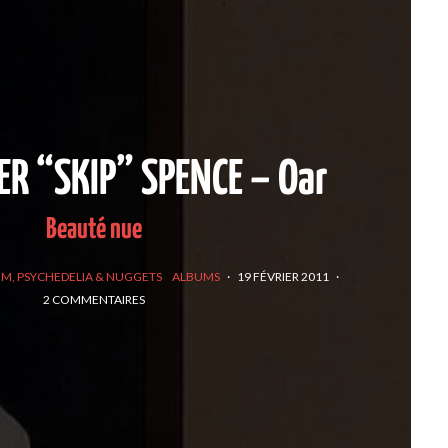
R “SKIP” SPENCE – Oar
Beauté nue
OM, PSYCHEDELIA & NUGGETS
ALBUMS
·
19 FÉVRIER 2011
·
2 COMMENTAIRES