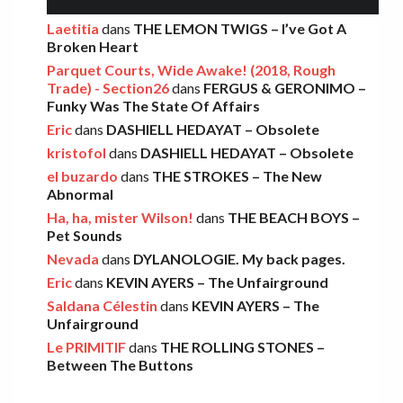
AMELIA COBURN – Between The Moon
Laetitia
dans
THE LEMON TWIGS – I’ve Got A
Broken Heart
And The Milkman
Parquet Courts, Wide Awake! (2018, Rough
Léo
·
9 décembre 2025
Trade) - Section26
dans
FERGUS & GERONIMO –
Funky Was The State Of Affairs
Eric
dans
DASHIELL HEDAYAT – Obsolete
THE LEMON TWIGS – Go To School
kristofol
dans
DASHIELL HEDAYAT – Obsolete
Léo
·
5 novembre 2025
el buzardo
dans
THE STROKES – The New
Abnormal
Ha, ha, mister Wilson!
dans
THE BEACH BOYS –
FOOD FIGHT – Bercow Bell
Pet Sounds
Nevada
dans
DYLANOLOGIE. My back pages.
Eric
·
2 novembre 2025
Eric
dans
KEVIN AYERS – The Unfairground
Saldana Célestin
dans
KEVIN AYERS – The
Unfairground
AARON FRAZER – Introducing…
Le PRIMITIF
dans
THE ROLLING STONES –
Léo
·
29 octobre 2025
Between The Buttons