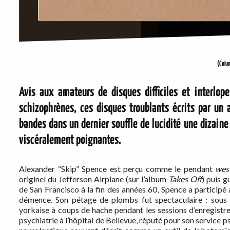
(Colu
Avis aux amateurs de disques difficiles et interlop
schizophrènes, ces disques troublants écrits par un a
bandes dans un dernier souffle de lucidité une dizain
viscéralement poignantes.
Alexander “Skip” Spence est perçu comme le pendant
wes
originel du Jefferson Airplane (sur l’album
Takes Off
) puis g
de San Francisco à la fin des années 60, Spence a partici
démence. Son pétage de plombs fut spectaculaire : sous l
yorkaise à coups de hache pendant les sessions d’enregist
psychiatrie à l’hôpital de Bellevue, réputé pour son service p