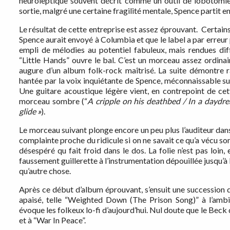
neuroleptique souvent décrit comme un outil de lobotomie c
sortie, malgré une certaine fragilité mentale, Spence partit e
Le résultat de cette entreprise est assez éprouvant.
Certains
Spence aurait envoyé à Columbia et que le label a par erreur p
empli de mélodies au potentiel fabuleux, mais rendues diff
“Little Hands” ouvre le bal. C’est un morceau assez ordina
augure d’un album folk-rock maîtrisé. La suite démontre r
hantée par la voix inquiétante de Spence, méconnaissable s
Une guitare acoustique légère vient, en contrepoint de ce
morceau sombre (“
A cripple on his deathbed / In a daydre
glide
»
).
Le morceau suivant plonge encore un peu plus l’auditeur dan
complainte proche du ridicule si on ne savait ce qu’a vécu son
désespéré qu fait froid dans le dos. La folie n’est pas loi
faussement guillerette à l’instrumentation dépouillée jusqu’à
qu’autre chose.
Après ce début d’album éprouvant, s’ensuit une succession 
apaisé, telle “Weighted Down (The Prison Song)” à l’ambi
évoque les folkeux lo-fi d’aujourd’hui. Nul doute que le Beck
et à “War In Peace”.