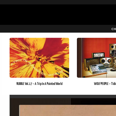
CH
RUBBLE Vol.17 – A Trip In A Painted World
WOLF PEOPLE – Tidi