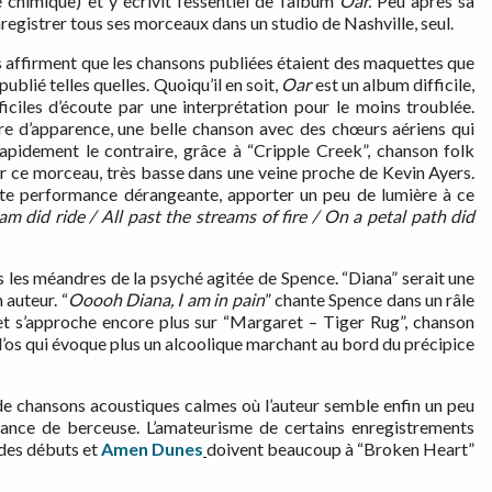
himique) et y écrivit l’essentiel de l’album
Oar.
Peu après sa
nregistrer tous ses morceaux dans un studio de Nashville, seul.
 affirment que les chansons publiées étaient des maquettes que
ublié telles quelles. Quoiqu’il en soit,
Oar
est un album difficile,
iciles d’écoute par une interprétation pour le moins troublée.
ire d’apparence, une belle chanson avec des chœurs aériens qui
apidement le contraire, grâce à “Cripple Creek”, chanson folk
ur ce morceau, très basse dans une veine proche de Kevin Ayers.
tte performance dérangeante, apporter un peu de lumière à ce
am did ride / All
past the streams of fire / On a petal path did
s les méandres de la psyché agitée de Spence. “Diana” serait une
 auteur. “
Ooooh Diana, I am in pain
” chante Spence dans un râle
n, et s’approche encore plus sur “Margaret – Tiger Rug”, chanson
 l’os qui évoque plus un alcoolique marchant au bord du précipice
de chansons acoustiques calmes où l’auteur semble enfin un peu
ance de berceuse. L’amateurisme de certains enregistrements
 des débuts et
Amen Dunes
doivent beaucoup à “Broken Heart”