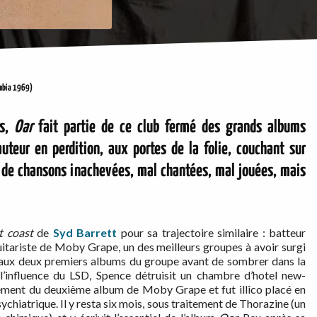
mbia 1969)
es,
Oar
fait partie de ce club fermé des grands albums
uteur en perdition, aux portes de la folie, couchant sur
e de chansons inachevées, mal chantées, mal jouées, mais
t coast
de
Syd Barrett
pour sa trajectoire similaire : batteur
uitariste de Moby Grape, un des meilleurs groupes à avoir surgi
pé aux deux premiers albums du groupe avant de sombrer dans la
’influence du LSD, Spence détruisit un chambre d’hotel new-
rement du deuxième album de Moby Grape et fut illico placé en
sychiatrique. Il y resta six mois, sous traitement de Thorazine (un