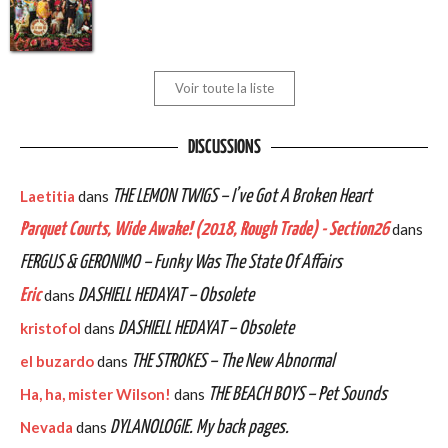
Voir toute la liste
DISCUSSIONS
Laetitia
dans
THE LEMON TWIGS – I’ve Got A Broken Heart
Parquet Courts, Wide Awake! (2018, Rough Trade) - Section26
dans
FERGUS & GERONIMO – Funky Was The State Of Affairs
Eric
dans
DASHIELL HEDAYAT – Obsolete
kristofol
dans
DASHIELL HEDAYAT – Obsolete
el buzardo
dans
THE STROKES – The New Abnormal
Ha, ha, mister Wilson!
dans
THE BEACH BOYS – Pet Sounds
Nevada
dans
DYLANOLOGIE. My back pages.