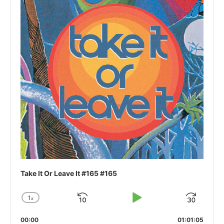
Take It Or Leave It #165 #165
1
x
Skip
Play
Jum
Change
Playback
Backward
Pause
Forw
00:00
Rate
01:01:05