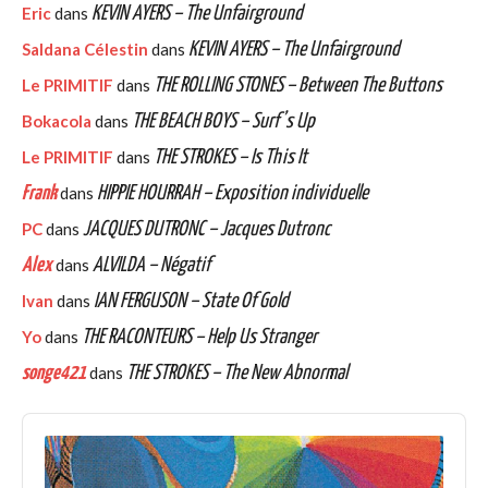
Eric
dans
KEVIN AYERS – The Unfairground
Saldana Célestin
dans
KEVIN AYERS – The Unfairground
Le PRIMITIF
dans
THE ROLLING STONES – Between The Buttons
Bokacola
dans
THE BEACH BOYS – Surf’s Up
Le PRIMITIF
dans
THE STROKES – Is This It
Frank
dans
HIPPIE HOURRAH – Exposition individuelle
PC
dans
JACQUES DUTRONC – Jacques Dutronc
Alex
dans
ALVILDA – Négatif
Ivan
dans
IAN FERGUSON – State Of Gold
Yo
dans
THE RACONTEURS – Help Us Stranger
songe421
dans
THE STROKES – The New Abnormal
Audio
Player